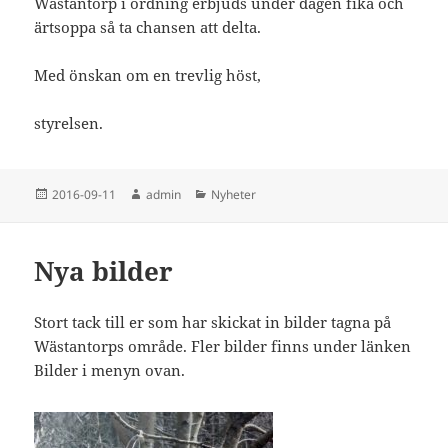
Wästantorp i ordning erbjuds under dagen fika och
ärtsoppa så ta chansen att delta.
Med önskan om en trevlig höst,
styrelsen.
Postat
Författare
Kategorier
2016-09-11
admin
Nyheter
Nya bilder
Stort tack till er som har skickat in bilder tagna på
Wästantorps område. Fler bilder finns under länken
Bilder i menyn ovan.