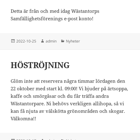
Detta är från och med idag Wästantorps
Samfällighetsförenings e-post konto!
Postat
Författare
Kategorier
2022-10-25
admin
Nyheter
HÖSTRÖJNING
Glöm inte att reservera några timmar lördagen den
22 oktober med start kl. 09:00! Vi bjuder på ärtsoppa,
kaffe och smörgåsar och du får träffa andra
Wästantorpare. Ni behövs verkligen allihopa, så vi
kan få njuta av välskötta grönområden och skogar.
Välkomna!!