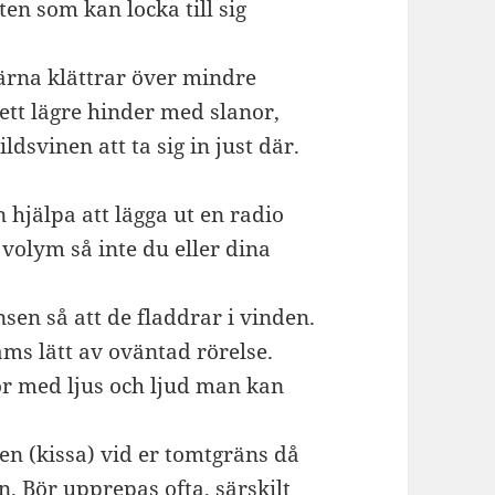
ten som kan locka till sig
ärna klättrar över mindre
ett lägre hinder med slanor,
dsvinen att ta sig in just där.
n hjälpa att lägga ut en radio
g volym så inte du eller dina
en så att de fladdrar i vinden.
ms lätt av oväntad rörelse.
or med ljus och ljud man kan
ten (kissa) vid er tomtgräns då
n. Bör upprepas ofta, särskilt