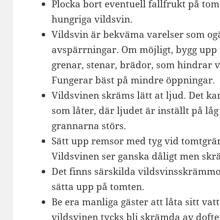
Plocka bort eventuell fallfrukt på tom
hungriga vildsvin.
Vildsvin är bekväma varelser som og
avspärrningar. Om möjligt, bygg upp 
grenar, stenar, brädor, som hindrar vil
Fungerar bäst på mindre öppningar.
Vildsvinen skräms lätt at ljud. Det ka
som låter, där ljudet är inställt på lå
grannarna störs.
Sätt upp remsor med tyg vid tomtgräns
Vildsvinen ser ganska dåligt men skrä
Det finns särskilda vildsvinsskrämm
sätta upp på tomten.
Be era manliga gäster att låta sitt vat
vildsvinen tycks bli skrämda av dofte