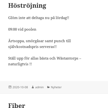
Höströjning
Glöm inte att deltaga nu på lördag!!
09:00 vid poolen
Ärtsoppa, smörgåsar samt punch till
självkostnadspris serveras!!
Ställ upp för allas bästa och Wästantorps –
naturligtvis !!
Postat
Författare
Kategorier
2020-10-08
admin
Nyheter
Fiber