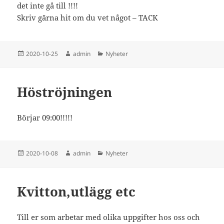
det inte gå till !!!!
Skriv gärna hit om du vet något – TACK
Postat
Författare
Kategorier
2020-10-25
admin
Nyheter
Höströjningen
Börjar 09:00!!!!!
Postat
Författare
Kategorier
2020-10-08
admin
Nyheter
Kvitton,utlägg etc
Till er som arbetar med olika uppgifter hos oss och