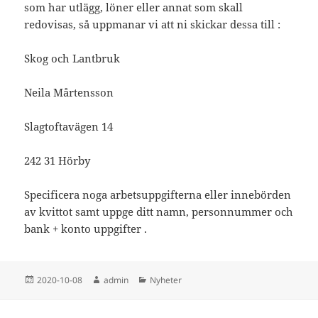
som har utlägg, löner eller annat som skall
redovisas, så uppmanar vi att ni skickar dessa till :
Skog och Lantbruk
Neila Mårtensson
Slagtoftavägen 14
242 31 Hörby
Specificera noga arbetsuppgifterna eller innebörden
av kvittot samt uppge ditt namn, personnummer och
bank + konto uppgifter .
Postat
Författare
Kategorier
2020-10-08
admin
Nyheter