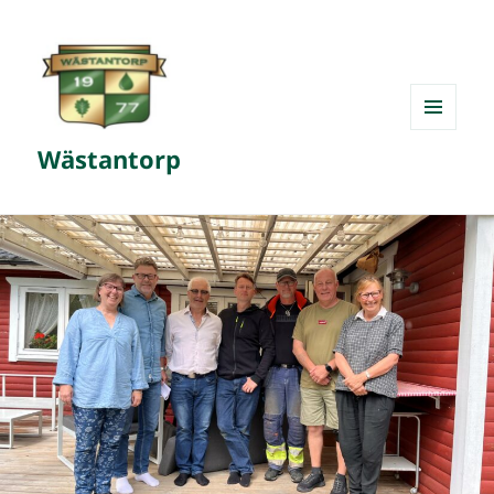
MENY
Wästantorp
OCH
WIDGETS