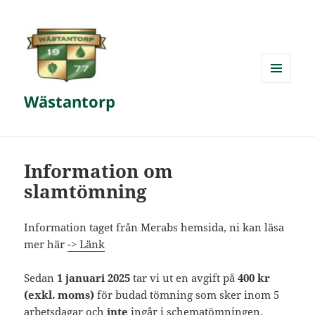
MENY
Wästantorp
OCH
WIDGETS
Information om
slamtömning
Information taget från Merabs hemsida, ni kan läsa
mer här
-> Länk
Sedan
1 januari 2025
tar vi ut en avgift på
400 kr
(exkl. moms)
för budad tömning som sker inom 5
arbetsdagar och
inte
ingår i schematömningen.