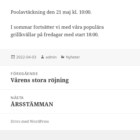
Poolavtäckning den 21 maj kl. 10:00.
I sommar fortsätter vi med våra populära
grillkvällar på fredagar med start 18:00.
Postat
Författare
Kategorier
2022-04-03
admin
Nyheter
Inläggsnavigering
FÖREGÅENDE
Vårens stora röjning
Föregående
inlägg:
NÄSTA
ÅRSSTÄMMAN
Nästa
inlägg:
Drivs med WordPress