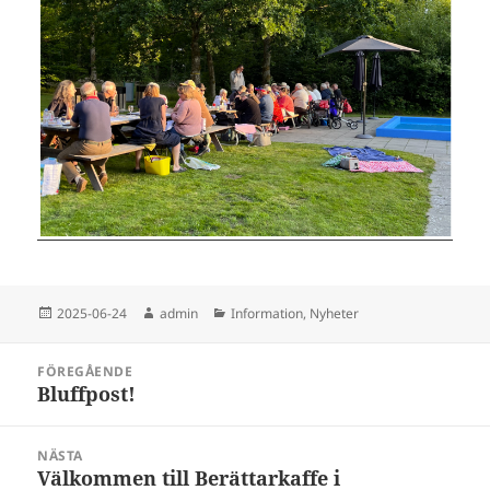
Postat
Författare
Kategorier
2025-06-24
admin
Information
,
Nyheter
Inläggsnavigering
FÖREGÅENDE
Bluffpost!
Föregående
inlägg:
NÄSTA
Välkommen till Berättarkaffe i
Nästa