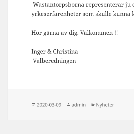
Wästantorpsborna representerar ju en
yrkeserfarenheter som skulle kunna k
Hör gärna av dig. Välkommen !!
Inger & Christina
Valberedningen
Postat
Författare
Kategorier
2020-03-09
admin
Nyheter