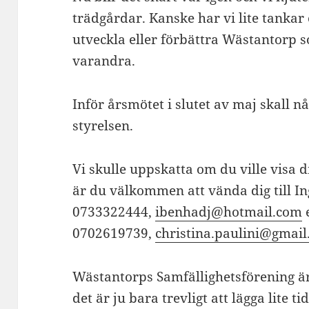
trädgårdar. Kanske har vi lite tankar 
utveckla eller förbättra Wästantorp som
varandra.
Inför årsmötet i slutet av maj skall n
styrelsen.
Vi skulle uppskatta om du ville visa dit
är du välkommen att vända dig till I
0733322444,
ibenhadj@hotmail.com
e
0702619739,
christina.paulini@gmai
Wästantorps Samfällighetsförening är 
det är ju bara trevligt att lägga lite t