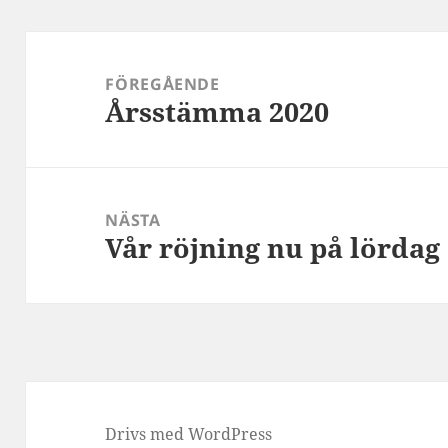
Inläggsnavigering
FÖREGÅENDE
Årsstämma 2020
Föregående
inlägg:
NÄSTA
Vår röjning nu på lördag
Nästa
inlägg:
Drivs med WordPress