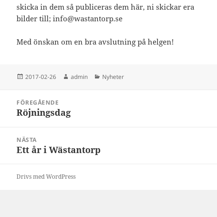
skicka in dem så publiceras dem här, ni skickar era
bilder till; info@wastantorp.se
Med önskan om en bra avslutning på helgen!
Postat
Författare
Kategorier
2017-02-26
admin
Nyheter
Inläggsnavigering
FÖREGÅENDE
Röjningsdag
Föregående
inlägg:
NÄSTA
Ett år i Wästantorp
Nästa
inlägg:
Drivs med WordPress