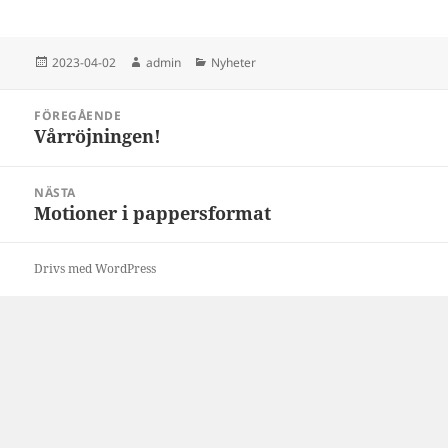
Postat
Författare
Kategorier
2023-04-02
admin
Nyheter
Inläggsnavigering
FÖREGÅENDE
Vårröjningen!
Föregående
inlägg:
NÄSTA
Motioner i pappersformat
Nästa
inlägg:
Drivs med WordPress