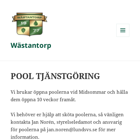
MENY
Wästantorp
OCH
WIDGETS
POOL TJÄNSTGÖRING
Vi brukar öppna poolerna vid Midsommar och hålla
dem öppna 10 veckor framåt.
Vi behöver er hjälp att sköta poolerna, så vänligen
kontakta Jan Norén, styrelseledamot och ansvarig
för poolerna på jan.noren@lundsvs.se för mer
information.