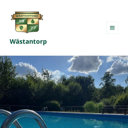
MENY
Wästantorp
OCH
WIDGETS