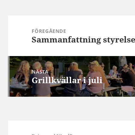
Inläggsnavigering
FÖREGÅENDE
Sammanfattning styrelse
Föregående
inlägg:
NÄSTA
Grillkvällar i juli
Nästa
inlägg: