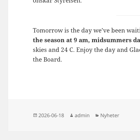
önskar Styrelsen.
Tomorrow is the day we’ve been wait
the season at 9 am, midsummers da
skies and 24 C. Enjoy the day and G
the Board.
Postat
Författare
Kategorier
2026-06-18
admin
Nyheter