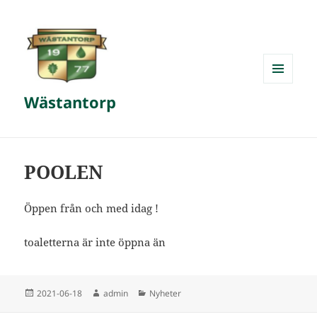
MENY
Wästantorp
OCH
WIDGETS
POOLEN
Öppen från och med idag !
toaletterna är inte öppna än
Postat
Författare
Kategorier
2021-06-18
admin
Nyheter