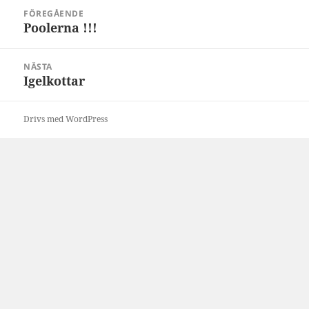
Inläggsnavigering
FÖREGÅENDE
Poolerna !!!
Föregående
inlägg:
NÄSTA
Igelkottar
Nästa
inlägg:
Drivs med WordPress