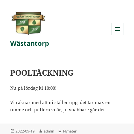
MENY
Wästantorp
OCH
WIDGETS
POOLTÄCKNING
Nu på lördag kl 10:00!
Vi räknar med att ni ställer upp, det tar max en
timme och ju flera vi är, ju snabbare går det.
Postat
Författare
Kategorier
2022-09-19
admin
Nyheter