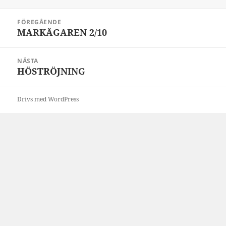
Inläggsnavigering
FÖREGÅENDE
MARKÄGAREN 2/10
Föregående
inlägg:
NÄSTA
HÖSTRÖJNING
Nästa
inlägg:
Drivs med WordPress