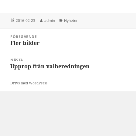
Postat
Författare
Kategorier
2016-02-23
admin
Nyheter
Inläggsnavigering
FÖREGÅENDE
Fler bilder
Föregående
inlägg:
NÄSTA
Upprop från valberedningen
Nästa
inlägg:
Drivs med WordPress