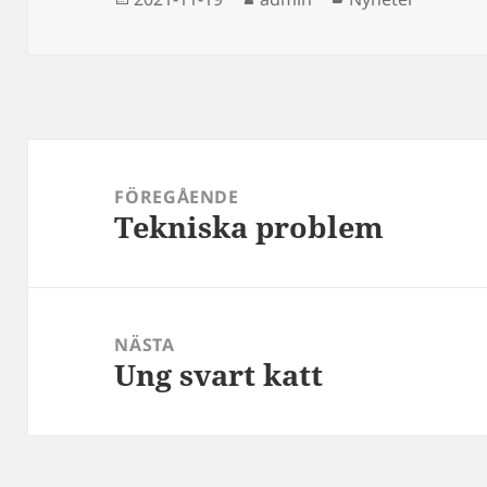
Inläggsnavigering
FÖREGÅENDE
Tekniska problem
Föregående
inlägg:
NÄSTA
Ung svart katt
Nästa
inlägg: