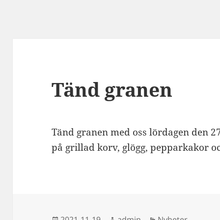
Tänd granen
Tänd granen med oss lördagen den 27
på grillad korv, glögg, pepparkakor o
Postat
Författare
Kategorier
2021-11-19
admin
Nyheter