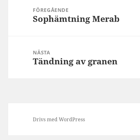
FÖREGÅENDE
Sophämtning Merab
Föregående
inlägg:
NÄSTA
Tändning av granen
Nästa
inlägg:
Drivs med WordPress