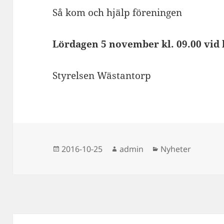
Så kom och hjälp föreningen
Lördagen 5 november kl. 09.00 vid 
Styrelsen Wästantorp
Postat
Författare
Kategorier
2016-10-25
admin
Nyheter
Inläggsnavigering