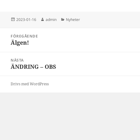
Postat
Författare
Kategorier
2023-01-16
admin
Nyheter
Inläggsnavigering
FÖREGÅENDE
Älgen!
Föregående
inlägg:
NÄSTA
ÄNDRING – OBS
Nästa
inlägg:
Drivs med WordPress